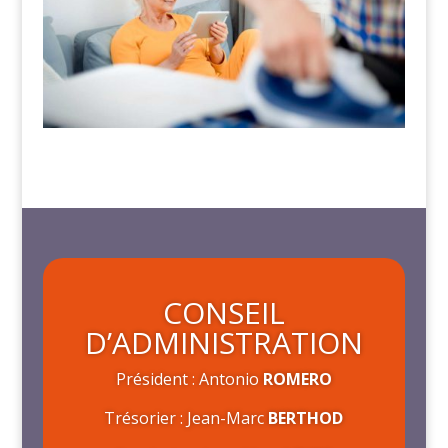
CONSEIL
D’ADMINISTRATION
Président : Antonio
ROMERO
Trésorier : Jean-Marc
BERTHOD